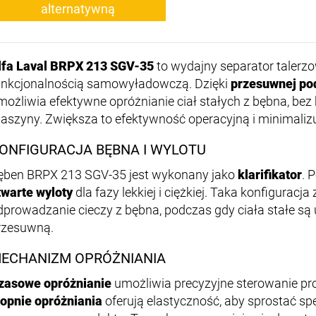
alternatywną
lfa Laval BRPX 213 SGV-35
to wydajny separator talerzo
unkcjonalnością samowyładowczą. Dzięki
przesuwnej po
możliwia efektywne opróżnianie ciał stałych z bębna, be
aszyny. Zwiększa to efektywność operacyjną i minimalizu
ONFIGURACJA BĘBNA I WYLOTU
ęben BRPX 213 SGV-35 jest wykonany jako
klarifikator
. 
twarte wyloty
dla fazy lekkiej i ciężkiej. Taka konfigurac
dprowadzanie cieczy z bębna, podczas gdy ciała stałe s
rzesuwną.
ECHANIZM OPRÓŻNIANIA
zasowe opróżnianie
umożliwia precyzyjne sterowanie pr
topnie opróżniania
oferują elastyczność, aby sprostać 