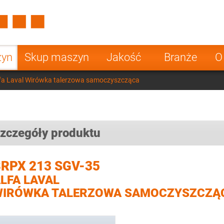
Spain
Czech Repu
ugal
Poland
Norway
zyn
Skup maszyn
Jakość
Branże
O
nesia
India
Greece
fa Laval Wirówka talerzowa samoczyszcząca
a
zczegóły produktu
RPX 213 SGV-35
LFA LAVAL
WIRÓWKA TALERZOWA SAMOCZYSZCZĄ