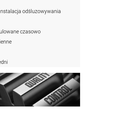
instalacja odśluzowywania
gulowane czasowo
ienne
dni