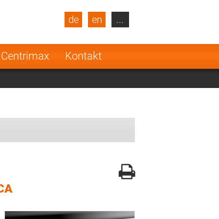
de
en
...
blic
Turkey
Netherlands
 Centrimax
Kontakt
Finland
CA