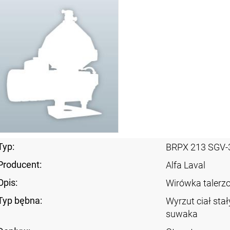
Typ:
BRPX 213 SGV-
Producent:
Alfa Laval
Opis:
Wirówka taler
Typ bębna:
Wyrzut ciał sta
suwaka