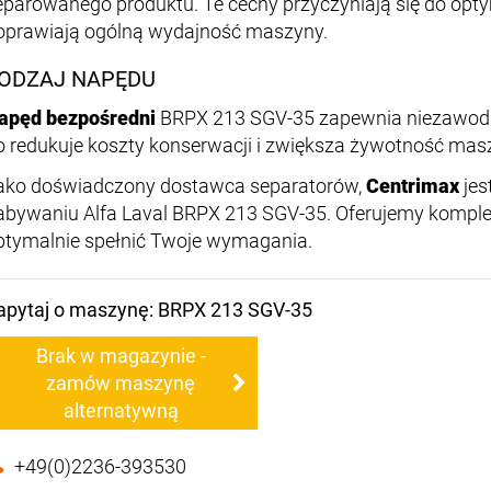
eparowanego produktu. Te cechy przyczyniają się do optym
oprawiają ogólną wydajność maszyny.
ODZAJ NAPĘDU
apęd bezpośredni
BRPX 213 SGV-35 zapewnia niezawodn
o redukuje koszty konserwacji i zwiększa żywotność mas
ako doświadczony dostawca separatorów,
Centrimax
jes
abywaniu Alfa Laval BRPX 213 SGV-35. Oferujemy komplek
ptymalnie spełnić Twoje wymagania.
apytaj o maszynę: BRPX 213 SGV-35
Brak w magazynie -
zamów maszynę
alternatywną
+49(0)2236-393530