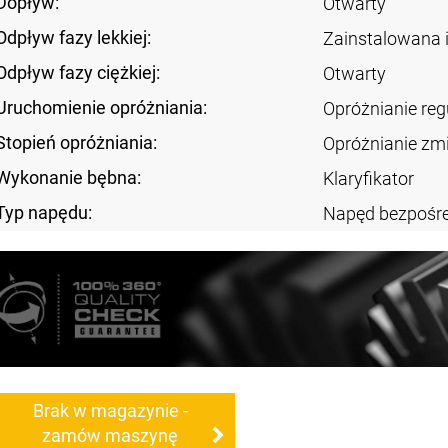
Dopływ:
Otwarty
Odpływ fazy lekkiej:
Zainstalowana 
Odpływ fazy ciężkiej:
Otwarty
Uruchomienie opróżniania:
Opróżnianie re
Stopień opróżniania:
Opróżnianie zm
Wykonanie bębna:
Klaryfikator
Typ napędu:
Napęd bezpośre
Brak w magazynie -
zamów maszynę