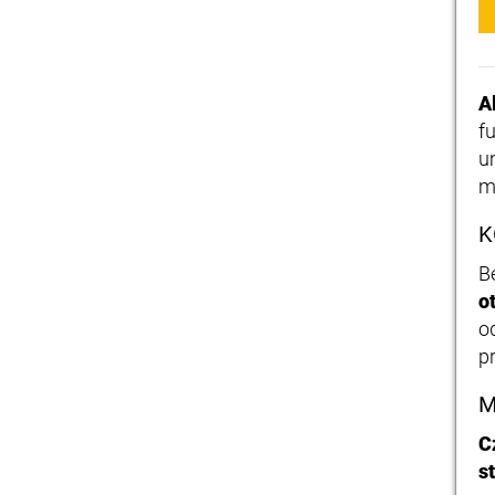
A
f
u
m
K
B
o
o
p
M
C
s