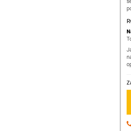
s
p
R
N
T
J
n
o
Z