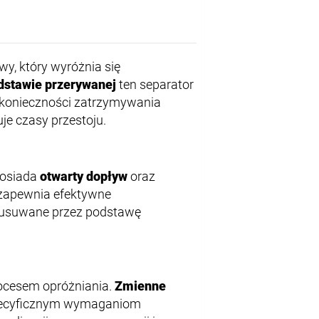
wy, który wyróżnia się
dstawie przerywanej
ten separator
z konieczności zatrzymywania
je czasy przestoju.
Posiada
otwarty dopływ
oraz
ja zapewnia efektywne
ą usuwane przez podstawę
ocesem opróżniania.
Zmienne
specyficznym wymaganiom