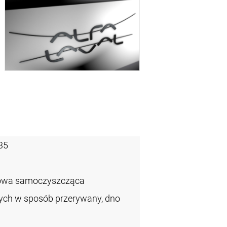
35
zowa samoczyszcząca
łych w sposób przerywany, dno