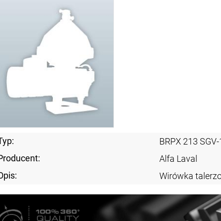
Typ:
BRPX 213 SGV-
Producent:
Alfa Laval
Opis:
Wirówka taler