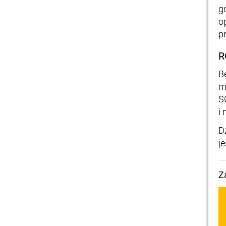
g
o
p
R
B
m
S
i
D
j
Z