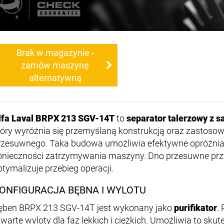
Brak w magazynie -
zamów maszynę
alternatywną
lfa Laval BRPX 213 SGV-14T
to
separator talerzowy z
tóry wyróżnia się przemyślaną konstrukcją oraz zastos
rzesuwnego. Taka budowa umożliwia efektywne opróżnia
onieczności zatrzymywania maszyny. Dno przesuwne przyc
ptymalizuje przebieg operacji.
ONFIGURACJA BĘBNA I WYLOTU
ęben BRPX 213 SGV-14T jest wykonany jako
purifikator
.
twarte wyloty dla faz lekkich i ciężkich. Umożliwia to skut