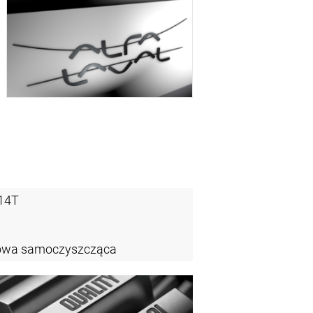
14T
zowa samoczyszcząca