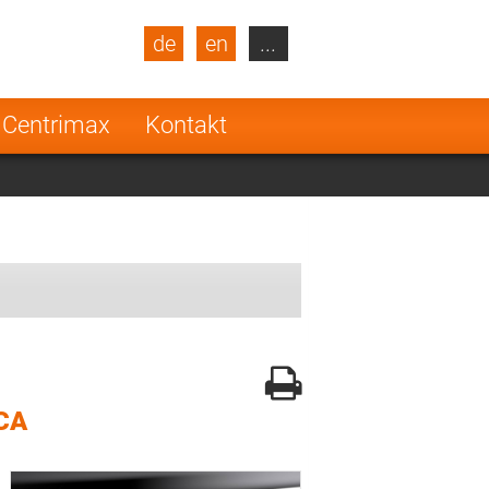
de
en
...
blic
Turkey
Netherlands
 Centrimax
Kontakt
Finland
CA