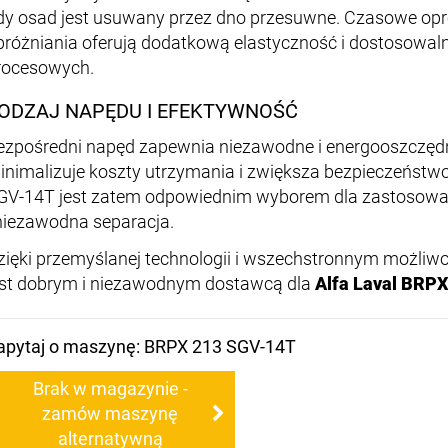
dy osad jest usuwany przez dno przesuwne. Czasowe opr
próżniania oferują dodatkową elastyczność i dostosowa
rocesowych.
ODZAJ NAPĘDU I EFEKTYWNOŚĆ
ezpośredni napęd zapewnia niezawodne i energooszczędne
inimalizuje koszty utrzymania i zwiększa bezpieczeństwo 
GV-14T jest zatem odpowiednim wyborem dla zastosowań
 niezawodna separacja.
zięki przemyślanej technologii i wszechstronnym możli
est dobrym i niezawodnym dostawcą dla
Alfa Laval BRP
apytaj o maszynę: BRPX 213 SGV-14T
Brak w magazynie -
zamów maszynę
alternatywną