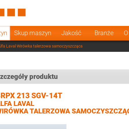
Spain
Czech Repu
ugal
Poland
Norway
zyn
Skup maszyn
Jakość
Branże
O
nesia
India
Greece
lfa Laval Wirówka talerzowa samoczyszcząca
a
zczegóły produktu
RPX 213 SGV-14T
LFA LAVAL
WIRÓWKA TALERZOWA SAMOCZYSZCZĄ