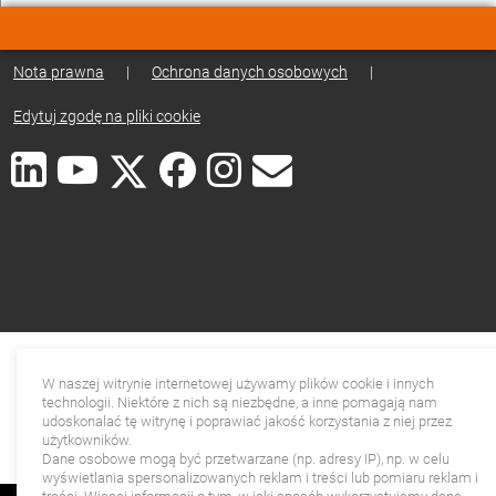
Nota prawna
|
Ochrona danych osobowych
|
Edytuj zgodę na pliki cookie
W naszej witrynie internetowej używamy plików cookie i innych
technologii. Niektóre z nich są niezbędne, a inne pomagają nam
udoskonalać tę witrynę i poprawiać jakość korzystania z niej przez
użytkowników.
Dane osobowe mogą być przetwarzane (np. adresy IP), np. w celu
wyświetlania spersonalizowanych reklam i treści lub pomiaru reklam i