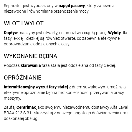
Separator jest wyposażony w
napęd pasowy
, który zapewnia
niezawodne i równomierne przenoszenie mocy.
WLOT I WYLOT
Dopływ
maszyny jest otwarty, co umożliwia ciągłą pracę.
Wyloty
dla
fazy lekkiej i ciężkiej są również otwarte, co zapewnia efektywne
odprowadzanie oddzielonych cieczy.
WYKONANIE BĘBNA
Podczas
klarowania
faza stała jest oddzielana od fazy ciekłej.
OPRÓŻNIANIE
Intermittencyjny wyrzut fazy stałej
z dnem suwakowym umożliwia
efektywne opróżnianie bębna bez konieczności przerywania pracy
maszyny.
Zaufaj
Centrimax
jako swojemu niezawodnemu dostawcy Alfa Laval
BRAX 213 S-31 i skorzystaj z naszego bogatego doświadczenia oraz
doskonałej obsługi.