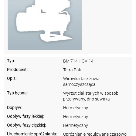
Typ:
BM 714 HGV-14
Producent:
Tetra Pak
Opis:
Wirówka talerzowa
samoczyszcząca
Typ bębna:
Wyrzut ciał stałych w sposób
przerywany, dno suwaka
Dopływ:
Hermetyczny
Odpływ fazy lekkiej:
Hermetyczny
Odpływ fazy ciężkiej:
Hermetyczny
Uruchomienie opróżniania:
Opróżnianie regulowane czasowo