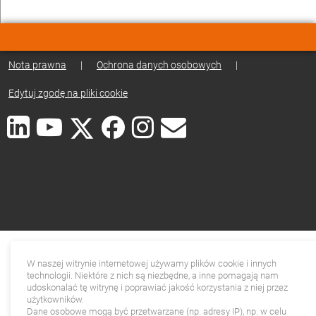
Nota prawna
|
Ochrona danych osobowych
|
Edytuj zgodę na pliki cookie
W naszej witrynie internetowej używamy plików cookie i innych
technologii. Niektóre z nich są niezbędne, a inne pomagają nam
udoskonalać tę witrynę i poprawiać jakość korzystania z niej przez
użytkowników.
Dane osobowe mogą być przetwarzane (np. adresy IP), np. w celu