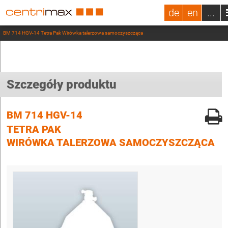
de
en
...
BM 714 HGV-14 Tetra Pak Wirówka talerzowa samoczyszcząca
Szczegóły produktu
BM 714 HGV-14
TETRA PAK
WIRÓWKA TALERZOWA SAMOCZYSZCZĄCA