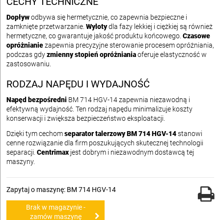
CECHY TECHNICZNE
Dopływ
odbywa się hermetycznie, co zapewnia bezpieczne i
zamknięte przetwarzanie.
Wyloty
dla fazy lekkiej i ciężkiej są również
hermetyczne, co gwarantuje jakość produktu końcowego.
Czasowe
opróżnianie
zapewnia precyzyjne sterowanie procesem opróżniania,
podczas gdy
zmienny stopień opróżniania
oferuje elastyczność w
zastosowaniu.
RODZAJ NAPĘDU I WYDAJNOŚĆ
Napęd bezpośredni
BM 714 HGV-14 zapewnia niezawodną i
efektywną wydajność. Ten rodzaj napędu minimalizuje koszty
konserwacji i zwiększa bezpieczeństwo eksploatacji.
Dzięki tym cechom
separator talerzowy BM 714 HGV-14
stanowi
cenne rozwiązanie dla firm poszukujących skutecznej technologii
separacji.
Centrimax
jest dobrym i niezawodnym dostawcą tej
maszyny.
Zapytaj o maszynę: BM 714 HGV-14
Brak w magazynie -
zamów maszynę