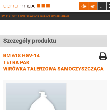
de
en
...
BM 618 HGV-14 Tetra Pak Wirówka talerzowa samoczyszcząca
Szczegóły produktu
BM 618 HGV-14
TETRA PAK
WIRÓWKA TALERZOWA SAMOCZYSZCZĄCA