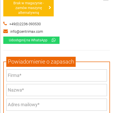
Brak w magazynie -
zamów maszynę
alternatywną
+49(0)2236-393530
info@centrimax.com
Udostępnij na WhatsApp
Powiadomienie o zapasach