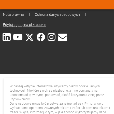
Nota prawna
|
Ochrona danych osobowych
|
Edytuj zgodę na pliki cookie
W naszej witrynie internetowej używamy plików cookie i innych
technologii. Niektóre z nich są niezbędne, a inne pomagają nam
udoskonalać tę witrynę i poprawiać jakość korzystania z niej przez
użytkowników.
Dane osobowe mogą być przetwarzane (np. adresy IP), np. w celu
wyświetlania spersonalizowanych reklam i treści lub pomiaru reklam i
treści. Więcej informacji o tym, w jaki sposób wykorzystujemy dane