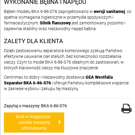
WYKONANIE BĘBNA I NAPĘDU
Bęben modelu BKA 6-86-076 zaprojektowano w
wersji sanitarnej
, co
spełnia wymagania higieniczne w przemyśle spożywczym i
farmaceutycznym.
Silnik flanszowy
jest zamontowany poziomo i
zapewnia stabilny oraz niezawodny napęd bębna.
ZALETY DLA KLIENTA
Dzięki zastosowaniu separatora komorowego zyskują Państwo
efektywne usuwanie ciał stałych, bez konieczności rozdzielania
cieczy. Czyni to model BKA 6-86-076 idealnym do zastosowań, w
których klarowność cieczy ma kluczowe znaczenie.
Centrimax to dobry i niezawodny dostawca
GEA Westfalia
Separator BKA 6-86-076
i oferuje Państwu kompleksowe wsparcie
w zakresie wyboru i zakupu tej maszyny.
Zapytaj o maszynę: BKA 6-86-076
Brak w magazynie -
zamów maszynę
alternatywną