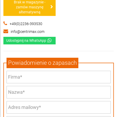
Brak w magazynie -
zamów maszynę
alternatywną
+49(0)2236-393530
info@centrimax.com
Udostępnij na WhatsApp
Powiadomienie o zapasach