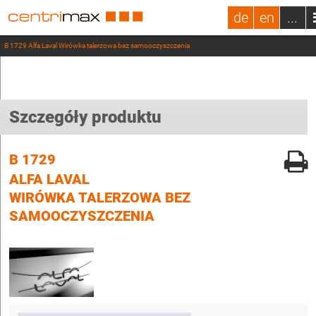
de
en
...
B 1729 Alfa Laval Wirówka talerzowa bez samooczyszczenia
Szczegóły produktu
B 1729
ALFA LAVAL
WIRÓWKA TALERZOWA BEZ
SAMOOCZYSZCZENIA