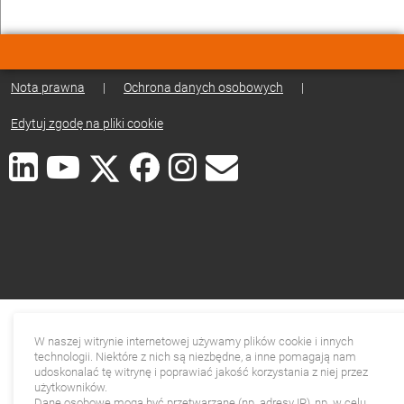
Nota prawna
|
Ochrona danych osobowych
|
Edytuj zgodę na pliki cookie
W naszej witrynie internetowej używamy plików cookie i innych
technologii. Niektóre z nich są niezbędne, a inne pomagają nam
udoskonalać tę witrynę i poprawiać jakość korzystania z niej przez
użytkowników.
Dane osobowe mogą być przetwarzane (np. adresy IP), np. w celu