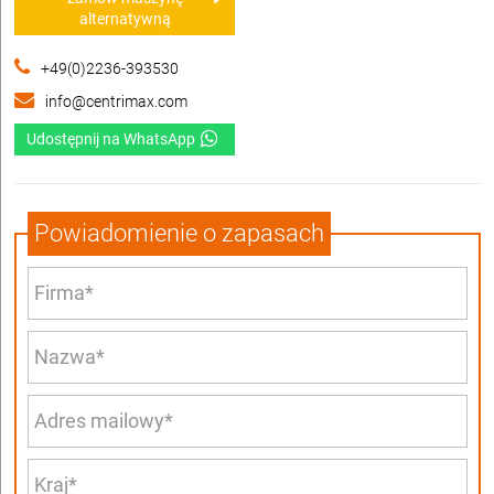
alternatywną
+49(0)2236-393530
info@centrimax.com
Udostępnij na WhatsApp
Powiadomienie o zapasach