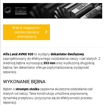
Brak w magazynie -
zamów maszynę
alternatywną
Alfa Laval AVNX 920
to wydajny
dekantator dwufazowy
,
zaprojektowany do efektywnego rozdzielania cieczy i ciał stałych. Z
średnicą bębna wynoszącą
353 mm
oraz wydłużoną długością
bębna, ten dekantator oferuje zoptymalizowaną wydajność
separacji.
WYKONANIE BĘBNA
Bęben o
stromym stożku
zapewnia skuteczne oddzielanie ciał
stałych od cieczy. Taka konstrukcja umożliwia poprawioną
dynamikę przepływu i przyczynia się do efektywności procesu
separacji.