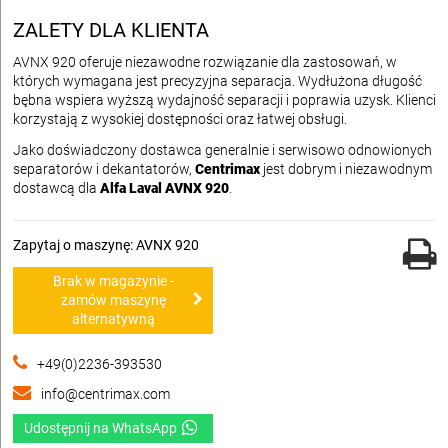
ZALETY DLA KLIENTA
AVNX 920 oferuje niezawodne rozwiązanie dla zastosowań, w
których wymagana jest precyzyjna separacja. Wydłużona długość
bębna wspiera wyższą wydajność separacji i poprawia uzysk. Klienci
korzystają z wysokiej dostępności oraz łatwej obsługi.
Jako doświadczony dostawca generalnie i serwisowo odnowionych
separatorów i dekantatorów,
Centrimax
jest dobrym i niezawodnym
dostawcą dla
Alfa Laval AVNX 920
.
Zapytaj o maszynę: AVNX 920
Brak w magazynie -
zamów maszynę
alternatywną
+49(0)2236-393530
info@centrimax.com
Udostępnij na WhatsApp