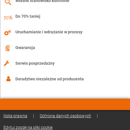
Własne stanowisko kontrolne
Do 70% taniej
Uruchamianie i wdrażanie w procesy
Gwarancja
Serwis posprzedażny
Doradztwo niezależne od producenta
Nota prawna
|
Ochrona danych osobowych
|
Edytuj zgodę na pliki cookie