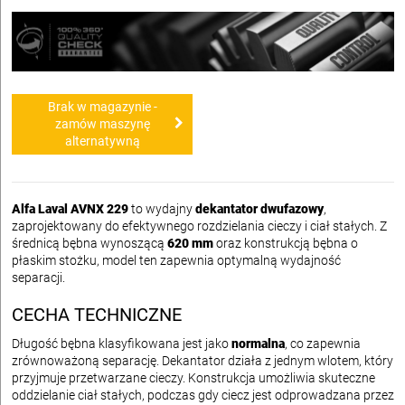
Brak w magazynie -
zamów maszynę
alternatywną
Alfa Laval AVNX 229
to wydajny
dekantator dwufazowy
,
zaprojektowany do efektywnego rozdzielania cieczy i ciał stałych. Z
średnicą bębna wynoszącą
620 mm
oraz konstrukcją bębna o
płaskim stożku, model ten zapewnia optymalną wydajność
separacji.
CECHA TECHNICZNE
Długość bębna klasyfikowana jest jako
normalna
, co zapewnia
zrównoważoną separację. Dekantator działa z jednym wlotem, który
przyjmuje przetwarzane cieczy. Konstrukcja umożliwia skuteczne
oddzielanie ciał stałych, podczas gdy ciecz jest odprowadzana przez