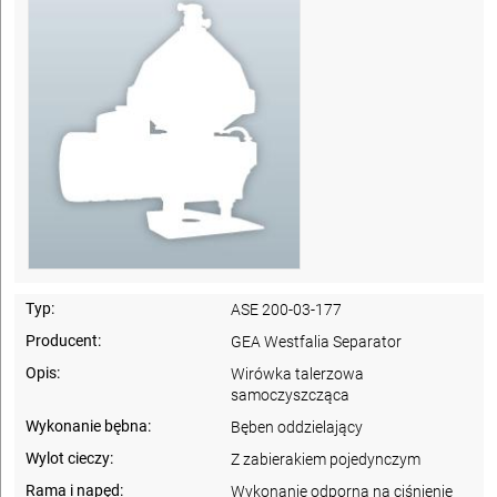
Typ:
ASE 200-03-177
Producent:
GEA Westfalia Separator
Opis:
Wirówka talerzowa
samoczyszcząca
Wykonanie bębna:
Bęben oddzielający
Wylot cieczy:
Z zabierakiem pojedynczym
Rama i napęd:
Wykonanie odporna na ciśnienie