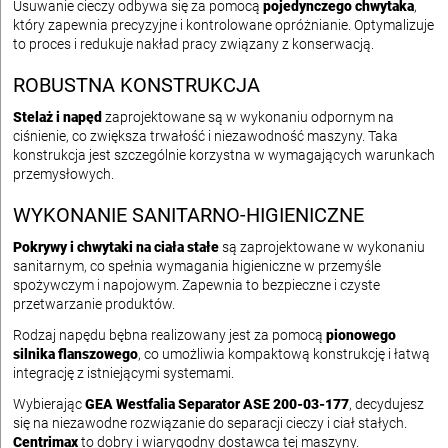
Usuwanie cieczy odbywa się za pomocą
pojedynczego chwytaka
,
który zapewnia precyzyjne i kontrolowane opróżnianie. Optymalizuje
to proces i redukuje nakład pracy związany z konserwacją.
ROBUSTNA KONSTRUKCJA
Stelaż i napęd
zaprojektowane są w wykonaniu odpornym na
ciśnienie, co zwiększa trwałość i niezawodność maszyny. Taka
konstrukcja jest szczególnie korzystna w wymagających warunkach
przemysłowych.
WYKONANIE SANITARNO-HIGIENICZNE
Pokrywy i chwytaki na ciała stałe
są zaprojektowane w wykonaniu
sanitarnym, co spełnia wymagania higieniczne w przemyśle
spożywczym i napojowym. Zapewnia to bezpieczne i czyste
przetwarzanie produktów.
Rodzaj napędu bębna realizowany jest za pomocą
pionowego
silnika flanszowego
, co umożliwia kompaktową konstrukcję i łatwą
integrację z istniejącymi systemami.
Wybierając
GEA Westfalia Separator ASE 200-03-177
, decydujesz
się na niezawodne rozwiązanie do separacji cieczy i ciał stałych.
Centrimax
to dobry i wiarygodny dostawca tej maszyny.