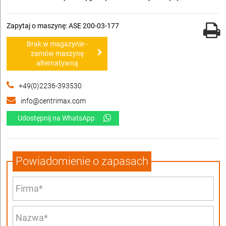
Zapytaj o maszynę: ASE 200-03-177
Brak w magazynie -
zamów maszynę
alternatywną
+49(0)2236-393530
info@centrimax.com
Udostępnij na WhatsApp
Powiadomienie o zapasach