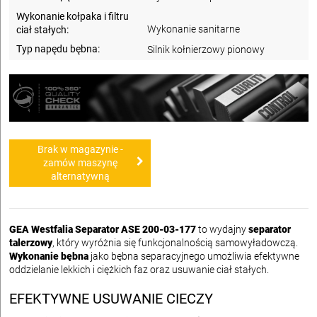
Wykonanie kołpaka i filtru
Wykonanie sanitarne
ciał stałych:
Typ napędu bębna:
Silnik kołnierzowy pionowy
Brak w magazynie -
zamów maszynę
alternatywną
GEA Westfalia Separator ASE 200-03-177
to wydajny
separator
talerzowy
, który wyróżnia się funkcjonalnością samowyładowczą.
Wykonanie bębna
jako bębna separacyjnego umożliwia efektywne
oddzielanie lekkich i ciężkich faz oraz usuwanie ciał stałych.
EFEKTYWNE USUWANIE CIECZY