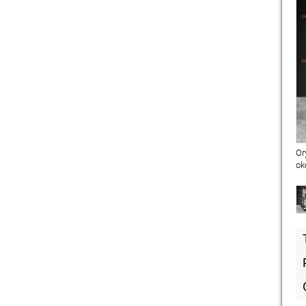
Or
ok