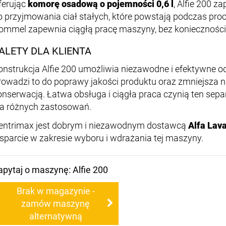
ferując
komorę osadową o pojemności 0,6 l
, Alfie 200 
o przyjmowania ciał stałych, które powstają podczas proc
rommel zapewnia ciągłą pracę maszyny, bez konieczności
ALETY DLA KLIENTA
onstrukcja Alfie 200 umożliwia niezawodne i efektywne odd
rowadzi to do poprawy jakości produktu oraz zmniejsza 
onserwacją. Łatwa obsługa i ciągła praca czynią ten se
la różnych zastosowań.
entrimax jest dobrym i niezawodnym dostawcą
Alfa Lava
sparcie w zakresie wyboru i wdrażania tej maszyny.
apytaj o maszynę: Alfie 200
Brak w magazynie -
zamów maszynę
alternatywną