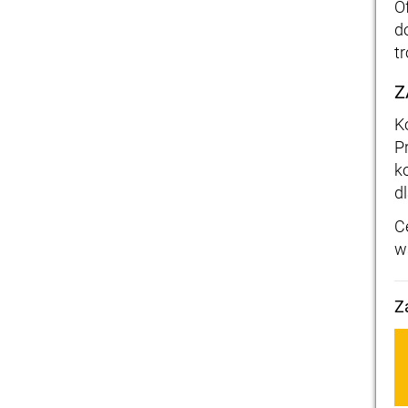
O
d
t
Z
K
P
k
d
C
w
Z