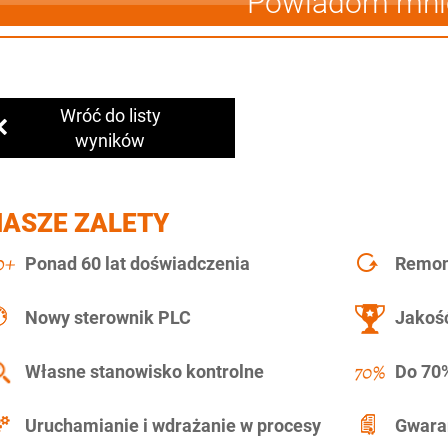
Powiadom mni
Wróć do listy
wyników
NASZE ZALETY
Ponad 60 lat doświadczenia
Remont
Nowy sterownik PLC
Jakość
Własne stanowisko kontrolne
Do 70%
Uruchamianie i wdrażanie w procesy
Gwara