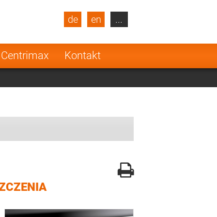
de
en
...
blic
Turkey
Netherlands
 Centrimax
Kontakt
Finland
ZCZENIA