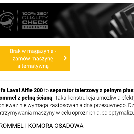
Brak w magazynie -
zamów maszynę
alternatywną
lfa Laval Alfie 200
to
separator talerzowy z pełnym pła
rommel z pełną ścianą
. Taka konstrukcja umożliwia efek
onieważ nie wymaga zastosowania dna przesuwnego. Dzi
atrzymywania maszyny w celu opróżnienia, co optymalizuj
ROMMEL I KOMORA OSADOWA