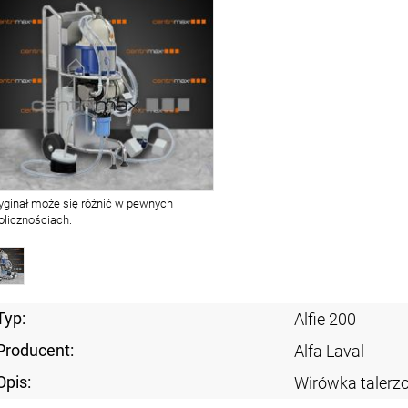
yginał może się różnić w pewnych
olicznościach.
Typ:
Alfie 200
Producent:
Alfa Laval
Opis:
Wirówka talerz