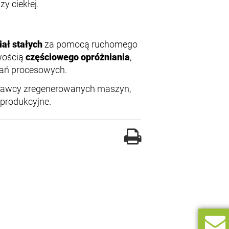
zy ciekłej.
ał stałych
za pomocą ruchomego
wością
częściowego opróżniania
,
ań procesowych.
stawcy zregenerowanych maszyn,
 produkcyjne.