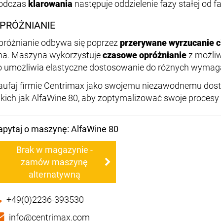
odczas
klarowania
następuje oddzielenie fazy stałej od fa
PRÓŻNIANIE
próżnianie odbywa się poprzez
przerywane wyrzucanie ci
na. Maszyna wykorzystuje
czasowe opróżnianie
z możli
o umożliwia elastyczne dostosowanie do różnych wymag
aufaj firmie Centrimax jako swojemu niezawodnemu do
akich jak AlfaWine 80, aby zoptymalizować swoje procesy
apytaj o maszynę: AlfaWine 80
Brak w magazynie -
zamów maszynę
alternatywną
+49(0)2236-393530
info@centrimax.com