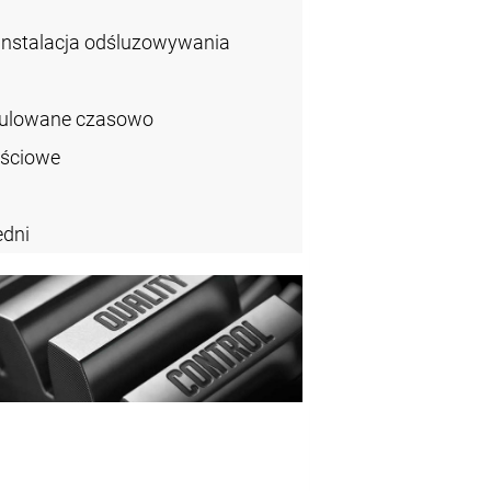
instalacja odśluzowywania
gulowane czasowo
ęściowe
dni