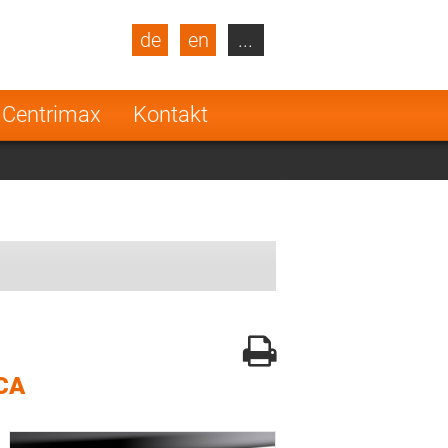
de
en
...
blic
Turkey
Netherlands
 Centrimax
Kontakt
Finland
CA