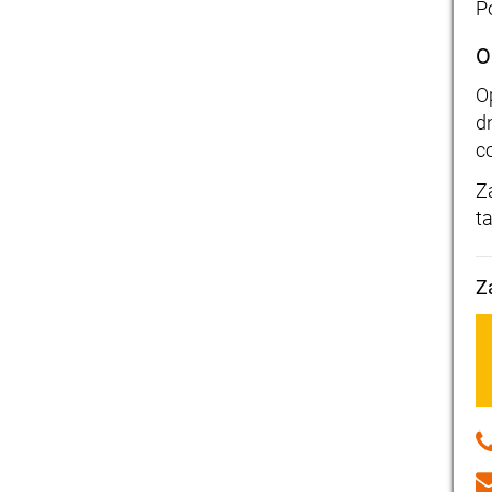
P
O
O
d
c
Z
t
Z