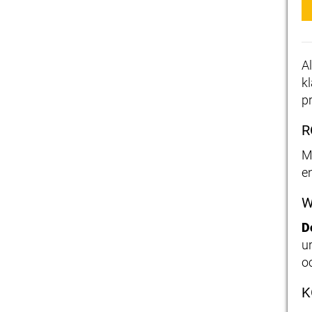
A
k
p
R
M
e
W
D
u
o
K