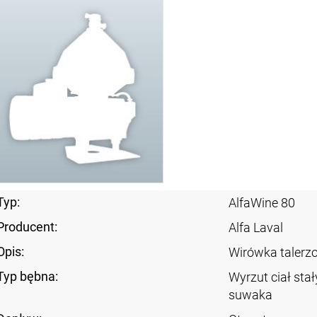
Typ:
AlfaWine 80
Producent:
Alfa Laval
Opis:
Wirówka taler
Typ bębna:
Wyrzut ciał sta
suwaka