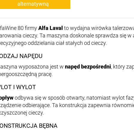
alternatywną
lfaWine 80 firmy
Alfa Laval
to wydajna wirówka talerzow
larowania cieczy. Ta maszyna doskonale sprawdza się w
recyzyjnego oddzielania ciał stałych od cieczy.
ODZAJ NAPĘDU
aszyna wyposażona jest w
napęd bezpośredni
, który z
nergooszczędną pracę.
LOT I WYLOT
opływ
odbywa się w sposób otwarty, natomiast wylot fazy
rządzenie odbierające. Ta konstrukcja zapewnia równomi
czyszczonej cieczy.
ONSTRUKCJA BĘBNA