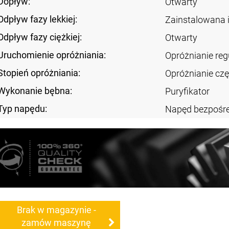
Dopływ:
Otwarty
Odpływ fazy lekkiej:
Zainstalowana 
Odpływ fazy ciężkiej:
Otwarty
Uruchomienie opróżniania:
Opróżnianie re
Stopień opróżniania:
Opróżnianie cz
Wykonanie bębna:
Puryfikator
Typ napędu:
Napęd bezpośre
Brak w magazynie -
zamów maszynę