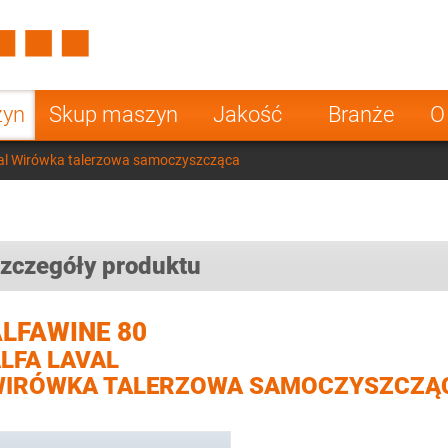
Spain
Czech Repu
ugal
Poland
Norway
zyn
Skup maszyn
Jakość
Branże
O
nesia
India
Greece
val Wirówka talerzowa samoczyszcząca
a
zczegóły produktu
LFAWINE 80
LFA LAVAL
WIRÓWKA TALERZOWA SAMOCZYSZCZĄ