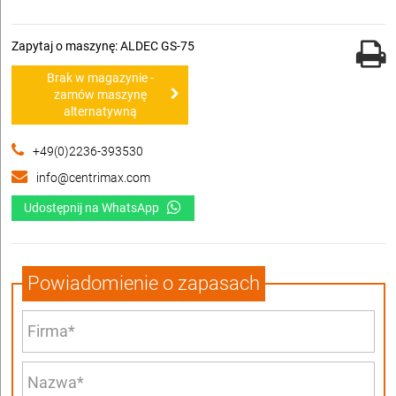
Zapytaj o maszynę: ALDEC GS-75
Brak w magazynie -
zamów maszynę
alternatywną
+49(0)2236-393530
info@centrimax.com
Udostępnij na WhatsApp
Powiadomienie o zapasach