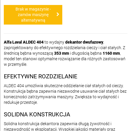
Brak w magazynie -
zamów maszynę
alternatywną
Alfa Laval ALDEC 404
to wydajny
dekantor dwufazowy
,
zaprojektowany do efektywnego rozdzielania cieczy i ciał stałych. Z
średnicą bębna wynoszącą
353 mm
i długością bębna
1160 mm
,
model ten stanowi optymalne rozwiązanie dla różnych zastosowań
w przemyśle.
EFEKTYWNE ROZDZIELANIE
ALDEC 404 umożliwia skuteczne oddzielanie ciał stałych od cieczy.
Konstrukcja bębna zapewnia niezawodne usuwanie ciał stałych bez
konieczności zatrzymywania maszyny. Zwiększa to wydajność i
redukuje przestoje.
SOLIDNA KONSTRUKCJA
Solidna konstrukcja dekantora zapewnia długą żywotność i
niezawodność w eksploatacji. Wysokiej jakości materiały oraz