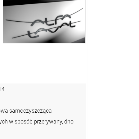
14
zowa samoczyszcząca
łych w sposób przerywany, dno