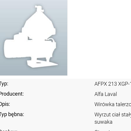
Typ:
AFPX 213 XGP-
Producent:
Alfa Laval
Opis:
Wirówka taler
Typ bębna:
Wyrzut ciał sta
suwaka