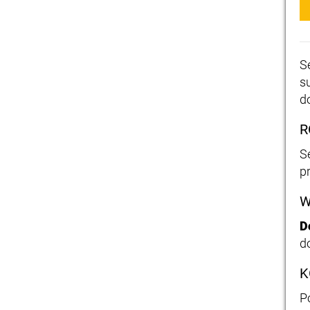
S
s
d
R
S
p
W
D
d
K
P