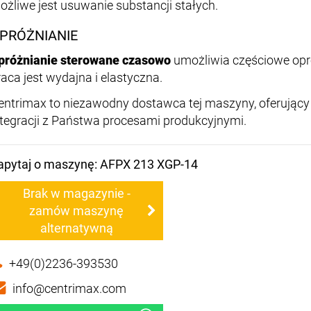
ożliwe jest usuwanie substancji stałych.
PRÓŻNIANIE
próżnianie sterowane czasowo
umożliwia częściowe opró
raca jest wydajna i elastyczna.
entrimax to niezawodny dostawca tej maszyny, oferując
ntegracji z Państwa procesami produkcyjnymi.
apytaj o maszynę: AFPX 213 XGP-14
Brak w magazynie -
zamów maszynę
alternatywną
+49(0)2236-393530
info@centrimax.com