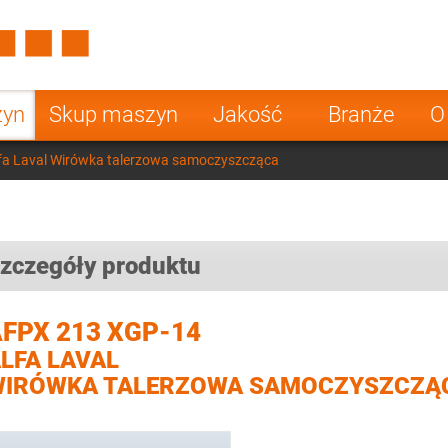
Spain
Czech Repu
ugal
Poland
Norway
zyn
Skup maszyn
Jakość
Branże
O
nesia
India
Greece
fa Laval Wirówka talerzowa samoczyszcząca
a
zczegóły produktu
FPX 213 XGP-14
LFA LAVAL
WIRÓWKA TALERZOWA SAMOCZYSZCZĄ