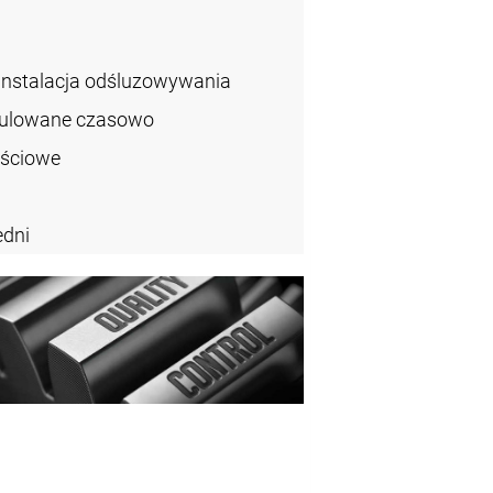
instalacja odśluzowywania
gulowane czasowo
ęściowe
dni