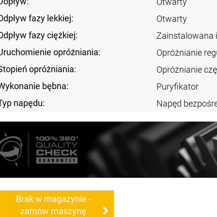
Dopływ:
Otwarty
Odpływ fazy lekkiej:
Otwarty
Odpływ fazy ciężkiej:
Zainstalowana 
Uruchomienie opróżniania:
Opróżnianie re
Stopień opróżniania:
Opróżnianie cz
Wykonanie bębna:
Puryfikator
Typ napędu:
Napęd bezpośre
Brak w magazynie -
zamów maszynę