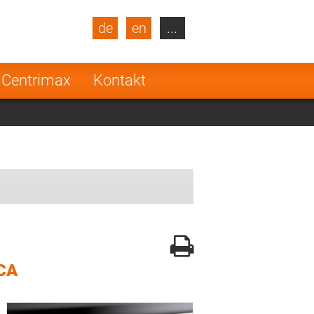
de
en
...
blic
Turkey
Netherlands
 Centrimax
Kontakt
Finland
CA