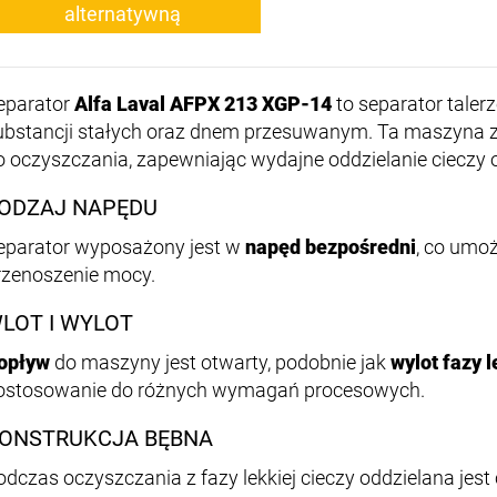
alternatywną
eparator
Alfa Laval AFPX 213 XGP-14
to separator tale
ubstancji stałych oraz dnem przesuwanym. Ta maszyna z
o oczyszczania, zapewniając wydajne oddzielanie cieczy o
ODZAJ NAPĘDU
eparator wyposażony jest w
napęd bezpośredni
, co umoż
rzenoszenie mocy.
LOT I WYLOT
opływ
do maszyny jest otwarty, podobnie jak
wylot fazy l
ostosowanie do różnych wymagań procesowych.
ONSTRUKCJA BĘBNA
odczas oczyszczania z fazy lekkiej cieczy oddzielana jest