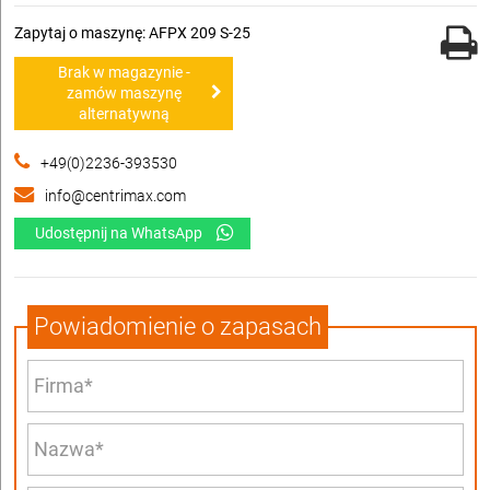
Zapytaj o maszynę: AFPX 209 S-25
Brak w magazynie -
zamów maszynę
alternatywną
+49(0)2236-393530
info@centrimax.com
Udostępnij na WhatsApp
Powiadomienie o zapasach