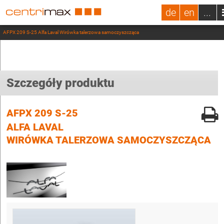
de
en
...
AFPX 209 S-25 Alfa Laval Wirówka talerzowa samoczyszcząca
Szczegóły produktu
AFPX 209 S-25
ALFA LAVAL
WIRÓWKA TALERZOWA SAMOCZYSZCZĄCA