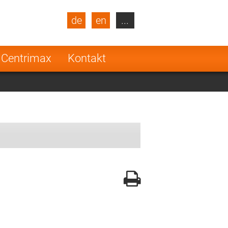
de
en
...
blic
Turkey
Netherlands
 Centrimax
Kontakt
Finland