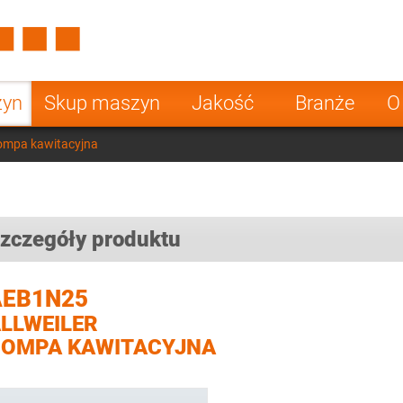
Spain
Czech Repu
ugal
Poland
Norway
zyn
Skup maszyn
Jakość
Branże
O
nesia
India
Greece
ompa kawitacyjna
a
zczegóły produktu
AEB1N25
LLWEILER
OMPA KAWITACYJNA