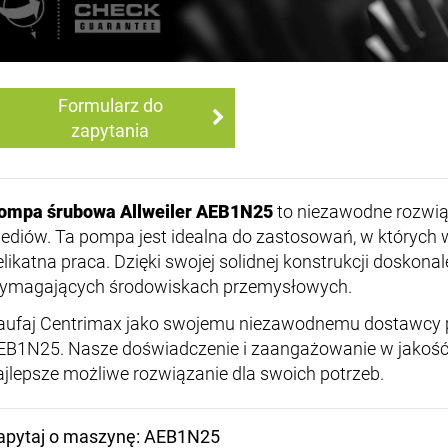
Formularz do
zapytania
ompa śrubowa Allweiler AEB1N25
to niezawodne rozwiąz
ediów. Ta pompa jest idealna do zastosowań, w których
elikatna praca. Dzięki swojej solidnej konstrukcji doskona
ymagających środowiskach przemysłowych.
aufaj Centrimax jako swojemu niezawodnemu dostawcy p
EB1N25. Nasze doświadczenie i zaangażowanie w jakość
ajlepsze możliwe rozwiązanie dla swoich potrzeb.
apytaj o maszynę: AEB1N25