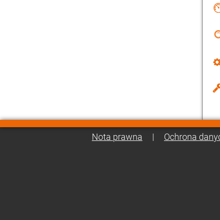
Nota prawna
|
Ochrona dany