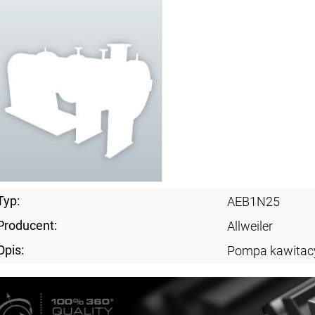
Typ:
AEB1N25
Producent:
Allweiler
Opis:
Pompa kawitac