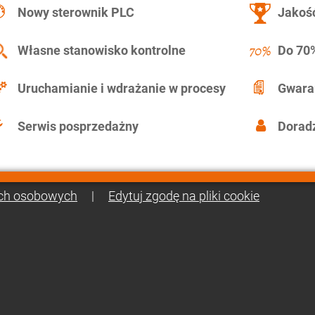
Nowy sterownik PLC
Jakość
Własne stanowisko kontrolne
Do 70%
Uruchamianie i wdrażanie w procesy
Gwara
Serwis posprzedażny
Doradz
ch osobowych
|
Edytuj zgodę na pliki cookie