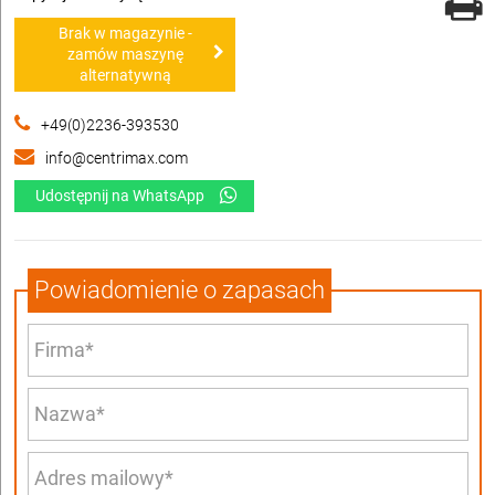
Brak w magazynie -
zamów maszynę
alternatywną
+49(0)2236-393530
info@centrimax.com
Udostępnij na WhatsApp
Powiadomienie o zapasach