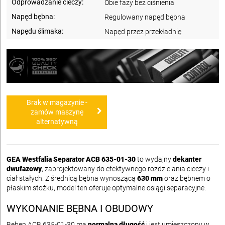
Odprowadzanie cieczy:
Obie fazy bez ciśnienia
Napęd bębna:
Regulowany napęd bębna
Napędu ślimaka:
Napęd przez przekładnię
Brak w magazynie -
zamów maszynę
alternatywną
GEA Westfalia Separator ACB 635-01-30
to wydajny
dekanter
dwufazowy
, zaprojektowany do efektywnego rozdzielania cieczy i
ciał stałych. Z średnicą bębna wynoszącą
630 mm
oraz bębnem o
płaskim stożku, model ten oferuje optymalne osiągi separacyjne.
WYKONANIE BĘBNA I OBUDOWY
Bęben ACB 635-01-30 ma
normalną długość
i jest umieszczony w