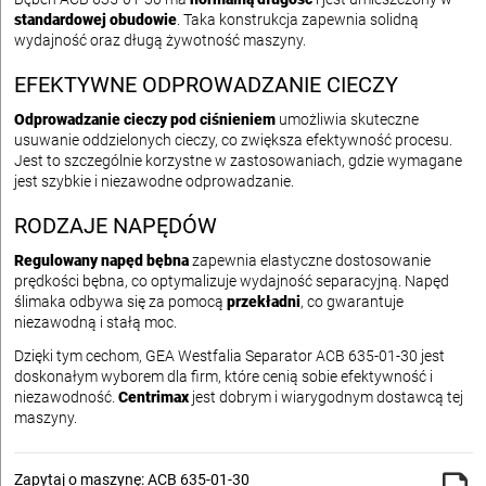
standardowej obudowie
. Taka konstrukcja zapewnia solidną
wydajność oraz długą żywotność maszyny.
EFEKTYWNE ODPROWADZANIE CIECZY
Odprowadzanie cieczy pod ciśnieniem
umożliwia skuteczne
usuwanie oddzielonych cieczy, co zwiększa efektywność procesu.
Jest to szczególnie korzystne w zastosowaniach, gdzie wymagane
jest szybkie i niezawodne odprowadzanie.
RODZAJE NAPĘDÓW
Regulowany napęd bębna
zapewnia elastyczne dostosowanie
prędkości bębna, co optymalizuje wydajność separacyjną. Napęd
ślimaka odbywa się za pomocą
przekładni
, co gwarantuje
niezawodną i stałą moc.
Dzięki tym cechom, GEA Westfalia Separator ACB 635-01-30 jest
doskonałym wyborem dla firm, które cenią sobie efektywność i
niezawodność.
Centrimax
jest dobrym i wiarygodnym dostawcą tej
maszyny.
Zapytaj o maszynę: ACB 635-01-30