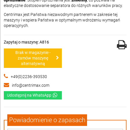
opróżnianie
. Stopień opróżniania jest
zmienny
, co pozwala na
elastyczne dostosowanie separatora do różnych warunków pracy.
Centrimax jest Państwa niezawodnym partnerem w zakresie tej
maszyny i wspiera Państwa w optymalnym wdrożeniu wymagań
operacyjnych.
Zapytaj o maszynę: A816
Brak w magazynie -
zamów maszynę
alternatywną
+49(0)2236-393530
info@centrimax.com
Udostępnij na WhatsApp
Powiadomienie o zapasach