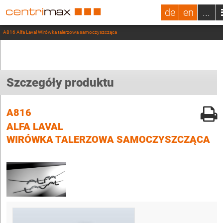
de
en
...
A816 Alfa Laval Wirówka talerzowa samoczyszcząca
Szczegóły produktu
A816
ALFA LAVAL
WIRÓWKA TALERZOWA SAMOCZYSZCZĄCA