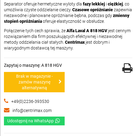
Separator oferuje hermetyczne wyloty dla
fazy lekkiej
i
ciężkiej
, co
umożliwia czyste oddzielanie cieczy.
Czasowe opróżnianie
zapewnia
niezawodne i planowane opróżnianie bębna, podczas gdy
zmienny
stopień opróżniania
oferuje elastyczność w obsłudze.
Połączenie tych cech sprawia, że
Alfa Laval A 818 HGV
jest cennym
rozwiązaniem dla firm poszukujących efektywnej i niezawodnej
metody oddzielania ciał stałych.
Centrimax
jest dobrym i
wiarygodnym dostawcą tej maszyny.
Zapytaj o maszynę: A 818 HGV
Brak w magazynie -
zamów maszynę
alternatywną
+49(0)2236-393530
info@centrimax.com
Udostępnij na WhatsApp