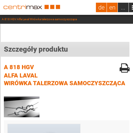
de
en
...
A 818 HGV Alfa Laval Wirówka talerzowa samoczyszcząca
Szczegóły produktu
A 818 HGV
ALFA LAVAL
WIRÓWKA TALERZOWA SAMOCZYSZCZĄCA