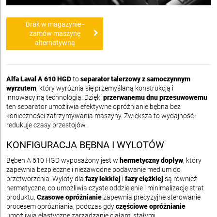
Brak w magazynie -
zamów maszynę
alternatywną
Alfa Laval A 610 HGD
to
separator talerzowy z samoczynnym
wyrzutem
, który wyróżnia się przemyślaną konstrukcją i
innowacyjną technologią. Dzięki
przerwanemu dnu przesuwowemu
ten separator umożliwia efektywne opróżnianie bębna bez
konieczności zatrzymywania maszyny. Zwiększa to wydajność i
redukuje czasy przestojów.
KONFIGURACJA BĘBNA I WYLOTÓW
Bęben A 610 HGD wyposażony jest w
hermetyczny dopływ
, który
zapewnia bezpieczne i niezawodne podawanie medium do
przetworzenia. Wyloty dla
fazy lekkiej
i
fazy ciężkiej
są również
hermetyczne, co umożliwia czyste oddzielenie i minimalizację strat
produktu.
Czasowe opróżnianie
zapewnia precyzyjne sterowanie
procesem opróżniania, podczas gdy
częściowe opróżnianie
umożliwia elastyczne zarządzanie ciałami stałymi.