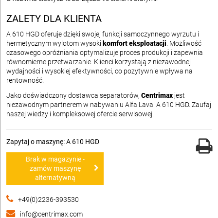
ZALETY DLA KLIENTA
A 610 HGD oferuje dzięki swojej funkcji samoczynnego wyrzutu i
hermetycznym wylotom wysoki
komfort eksploatacji
. Możliwość
czasowego opróżniania optymalizuje proces produkcji i zapewnia
równomierne przetwarzanie. Klienci korzystają z niezawodnej
wydajności i wysokiej efektywności, co pozytywnie wpływa na
rentowność.
Jako doświadczony dostawca separatorów,
Centrimax
jest
niezawodnym partnerem w nabywaniu Alfa Laval A 610 HGD. Zaufaj
naszej wiedzy i kompleksowej ofercie serwisowej.
Zapytaj o maszynę: A 610 HGD
Brak w magazynie -
zamów maszynę
alternatywną
+49(0)2236-393530
info@centrimax.com