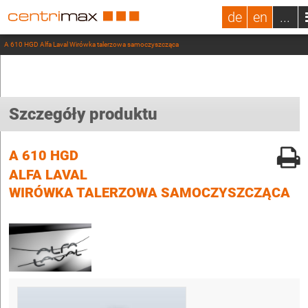
de
en
...
A 610 HGD Alfa Laval Wirówka talerzowa samoczyszcząca
Szczegóły produktu
A 610 HGD
ALFA LAVAL
WIRÓWKA TALERZOWA SAMOCZYSZCZĄCA